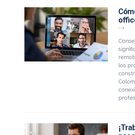
Cómo
offi
-->
Consej
signif
remot
los p
constr
Colomb
conexi
profes
¡Tra