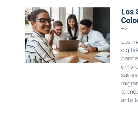
Los 
Colo
-->
Los má
digita
pandem
empre
sus e
migrar
tecnol
ante l